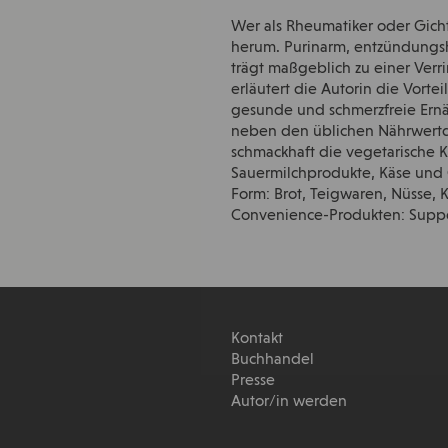
Wer als Rheumatiker oder Gich
herum. Purinarm, entzündungshe
trägt maßgeblich zu einer Ver
erläutert die Autorin die Vort
gesunde und schmerzfreie Ernä
neben den üblichen Nährwertd
schmackhaft die vegetarische K
Sauermilchprodukte, Käse und Qu
Form: Brot, Teigwaren, Nüsse, 
Convenience-Produkten: Suppen
Kontakt
Buchhandel
Presse
Autor/in werden