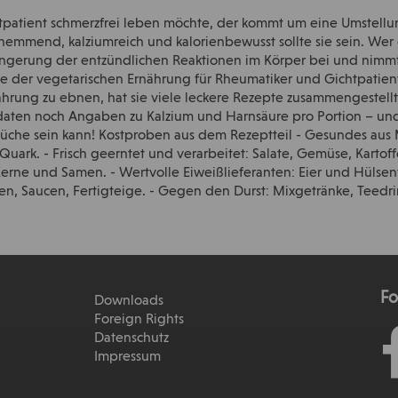
tpatient schmerzfrei leben möchte, der kommt um eine Umstellun
mmend, kalziumreich und kalorienbewusst sollte sie sein. Wer da
ringerung der entzündlichen Reaktionen im Körper bei und nimmt
eile der vegetarischen Ernährung für Rheumatiker und Gichtpati
hrung zu ebnen, hat sie viele leckere Rezepte zusammengestellt
aten noch Angaben zu Kalzium und Harnsäure pro Portion – und
üche sein kann! Kostproben aus dem Rezeptteil - Gesundes aus M
ark. - Frisch geerntet und verarbeitet: Salate, Gemüse, Kartoffe
Kerne und Samen. - Wertvolle Eiweißlieferanten: Eier und Hülse
, Saucen, Fertigteige. - Gegen den Durst: Mixgetränke, Teedri
Fo
Downloads
Foreign Rights
Datenschutz
Impressum