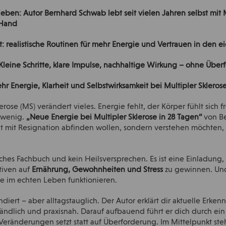
ieben: Autor Bernhard Schwab lebt seit vielen Jahren selbst mit
 Hand
cht: realistische Routinen für mehr Energie und Vertrauen in den 
: Kleine Schritte, klare Impulse, nachhaltige Wirkung – ohne Übe
hr Energie, Klarheit und Selbstwirksamkeit bei Multipler Skleros
rose (MS) verändert vieles. Energie fehlt, der Körper fühlt sich
t wenig.
„Neue Energie bei Multipler Sklerose in 28 Tagen“
von Be
t mit Resignation abfinden wollen, sondern verstehen möchten, 
sches Fachbuch und kein Heilsversprechen. Es ist eine Einladung
tiven auf
Ernährung, Gewohnheiten und Stress
zu gewinnen. Und i
e im echten Leben funktionieren.
ndiert – aber alltagstauglich. Der Autor erklärt dir aktuelle Erke
ändlich und praxisnah. Darauf aufbauend führt er dich durch ein
he Veränderungen setzt statt auf Überforderung. Im Mittelpunkt st