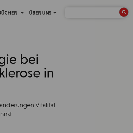
BÜCHER
ÜBER UNS
gie bei
klerose in
änderungen Vitalität
nnst