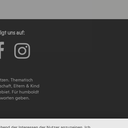
lgt uns auf:
utzen. Thematisch
haft, Eltern & Kind
ebiet. Für humboldt
ntworten geben.
chend der Interessen der Nutzer anzuzeigen. Ich