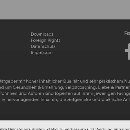
Fo
Downloads
Foreign Rights
Datenschutz
Impressum
 Ratgeber mit hoher inhaltlicher Qualität und sehr praktischem N
d um Gesundheit & Ernährung, Selbstcoaching, Liebe & Partnersc
torinnen und Autoren sind Experten auf ihrem jeweiligen Fachg
tativ hervorragenden Inhalten, die zeitgemäße und praktische A
 ihre Dienste anzubieten, stetig zu verbessern und Werbung entspre