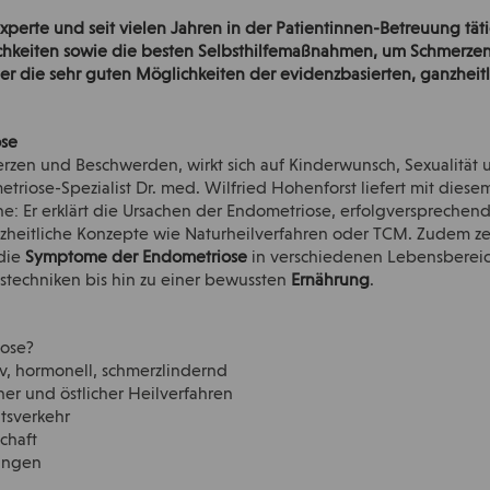
Experte und seit vielen Jahren in der Patientinnen-Betreuung tät
hkeiten sowie die besten Selbsthilfemaßnahmen, um Schmerzen 
 der die sehr guten Möglichkeiten der evidenzbasierten, ganzhei
ose
rzen und Beschwerden, wirkt sich auf Kinderwunsch, Sexualität 
etriose-Spezialist Dr. med. Wilfried Hohenforst liefert mit dies
fene: Er erklärt die Ursachen der Endometriose, erfolgversprech
eitliche Konzepte wie Naturheilverfahren oder TCM. Zudem zei
 die
Symptome der Endometriose
in verschiedenen Lebensbereic
techniken bis hin zu einer bewussten
Ernährung
.
iose?
v, hormonell, schmerzlindernd
her und östlicher Heilverfahren
htsverkehr
chaft
ungen