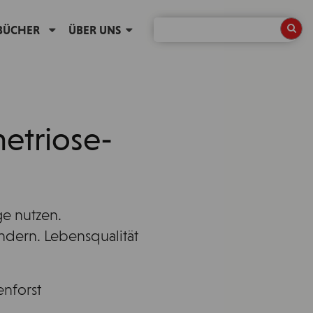
BÜCHER
ÜBER UNS
etriose-
e nutzen.
ndern. Lebensqualität
enforst