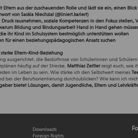
holt Eltern aus der zuschauenden Rolle und lädt sie ein, einen Blic
ort von Saskia Niechzial (@liniert.kariert)
: Druck rausnehmen, soziale Kompetenzen in den Fokus stellen, V
t, warum Bildung und Bindungsarbeit Hand in Hand gehen müsse
 die ihr Kind im Schulsystem bestmöglich unterstützen wollen
gen für einen beziehungspädagogischen Ansatz suchen
e starke Eltern-Kind-Beziehung
tung ausgerichtet, die Bedürfnisse von Schülerinnen und Schüler
plänen häufig auf der Strecke.
Matthias Zeitler
zeigt euch, wie i
ieden im Leben zu sein. Wie stärke ich den Selbstwert meines
Te
und bei der Berufsorientierung durchzublicken? Wie kann ich mic
geber bietet Lösungen, damit Jugendliche, Eltern und Lehrkräft
Fo
Downloads
Foreign Rights