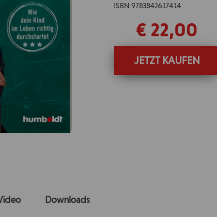
ISBN 9783842617414
€ 22,00
JETZT KAUFEN
Video
Downloads