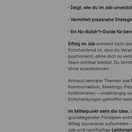
· Zeigt, wie du im Job unverzi
· Vermittelt praxisnahe Strat
· Ein No-Bullsh*t-Guide für beru
Erfolg im Job
entsteht nicht du
Entscheidend ist, dass du Vera
positionierst, ohne dich zu vers
Team sichtbar bleibst. Du lern
ohne auszubrennen.
Anhand zentraler Themen wie
Kommunikation, Meetings, Präs
funktionieren – unabhängig vo
Entscheidungen getroffen werd
Im Mittelpunkt steht die Idee
, 
grundlegender Prinzipien entst
Alltag souveräner aufzutreten
Job und nachhaltige
Leistungs