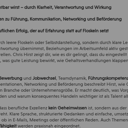
chtbar wirst – durch Klarheit, Verantwortung und Wirkung
egien zu Führung, Kommunikation, Networking und Beförderung
flichen Erfolg, der auf Erfahrung statt auf Floskeln setzt
rch leere Floskeln oder Selbstdarstellung, sondern durch klare L
ntwortung übernimmst, Beziehungen im Arbeitsumfeld aktiv gesta
tellen. Chris Hirst zeigt dir, wie es dir gelingt, dass du eingestel
st, was gute Leistung bewirkt, wie Gehaltsverhandlungen klappen 
Bewerbung
und
Jobwechsel
, Teamdynamik,
Führungskompeten
entationen, Networking und Beförderung beschreibt Hirst, wie O
n Branche oder Unternehmensgröße. Er macht deutlich, was Vorg
en und warum konsequentes Handeln wichtiger ist als Talent all
dass berufliche Exzellenz
kein Geheimwissen
ist, sondern aus d
eht. Klare Sprache, strukturierte Gedanken und einfache, umsetz
 – ob in E-Mails, Meetings oder öffentlichen Reden. Auch Theme
fähigkeit
werden praxisnah eingeordnet.