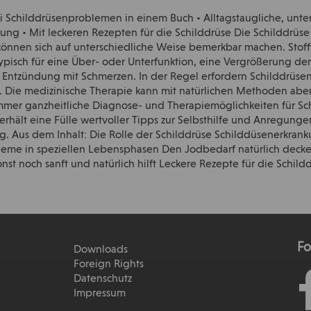
ei Schilddrüsenproblemen in einem Buch • Alltagstaugliche, unt
g • Mit leckeren Rezepten für die Schilddrüse Die Schilddrüse
können sich auf unterschiedliche Weise bemerkbar machen. Stof
typisch für eine Über- oder Unterfunktion, eine Vergrößerung der
 Entzündung mit Schmerzen. In der Regel erfordern Schilddrüs
zt. Die medizinische Therapie kann mit natürlichen Methoden aber
mmer ganzheitliche Diagnose- und Therapiemöglichkeiten für S
hält eine Fülle wertvoller Tipps zur Selbsthilfe und Anregungen
. Aus dem Inhalt: Die Rolle der Schilddrüse Schilddüsenerkran
me in speziellen Lebensphasen Den Jodbedarf natürlich decken
t noch sanft und natürlich hilft Leckere Rezepte für die Schild
Fo
Downloads
Foreign Rights
Datenschutz
Impressum