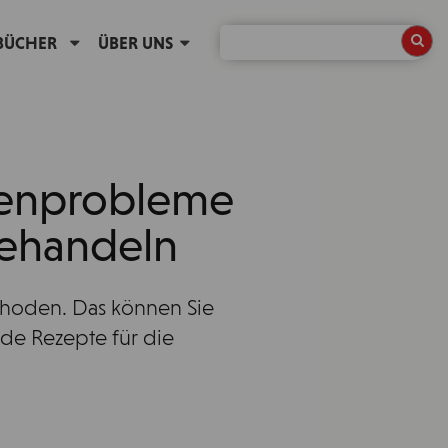
BÜCHER
ÜBER UNS
senprobleme
behandeln
thoden. Das können Sie
nde Rezepte für die