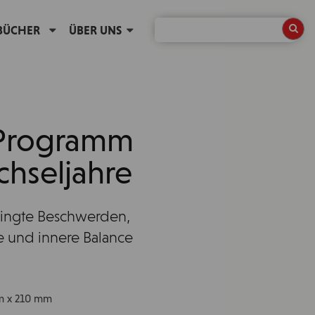
BÜCHER
ÜBER UNS
-Programm
chseljahre
dingte Beschwerden,
 und innere Balance
mm x 210 mm