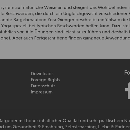
stem auf natürliche Weise an und steigert das Wohlbefinden in
iele Beschwerden, die durch ein Ungleichgewicht verschiedene
bekannte Ratgeberautorin Zora Gienger beschreibt einfühlsam di
oga speziell bei typischen Beschwerden helfen kann. Dazu stell
führlich vor. Alle Übungen sind leicht auszuführen und deshalb
eignet. Aber auch Fortgeschrittene finden ganz neue Anwendun
Fo
Downloads
Foreign Rights
Datenschutz
Impressum
 Ratgeber mit hoher inhaltlicher Qualität und sehr praktischem N
d um Gesundheit & Ernährung, Selbstcoaching, Liebe & Partnersc