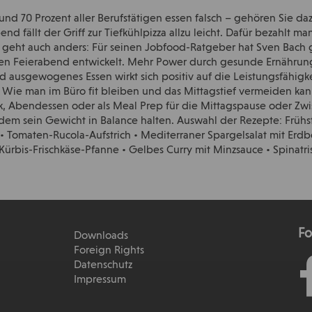
und 70 Prozent aller Berufstätigen essen falsch – gehören Sie da
d fällt der Griff zur Tiefkühlpizza allzu leicht. Dafür bezahlt ma
 geht auch anders: Für seinen Jobfood-Ratgeber hat Sven Bach
 den Feierabend entwickelt. Mehr Power durch gesunde Ernährun
 ausgewogenes Essen wirkt sich positiv auf die Leistungsfähigke
Wie man im Büro fit bleiben und das Mittagstief vermeiden kann
ck, Abendessen oder als Meal Prep für die Mittagspause oder Zw
m sein Gewicht in Balance halten. Auswahl der Rezepte: Frühst
: • Tomaten-Rucola-Aufstrich • Mediterraner Spargelsalat mit Erd
Kürbis-Frischkäse-Pfanne • Gelbes Curry mit Minzsauce • Spinatri
Fo
Downloads
Foreign Rights
Datenschutz
Impressum