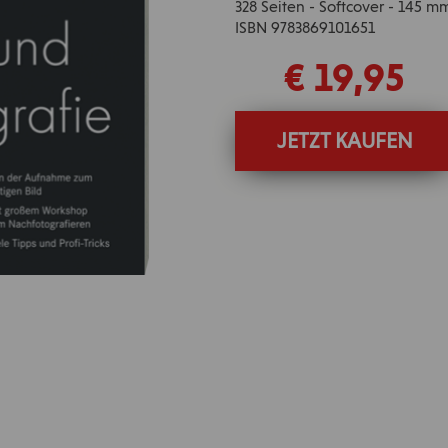
328 Seiten - Softcover - 145 m
ISBN 9783869101651
€ 19,95
JETZT KAUFEN