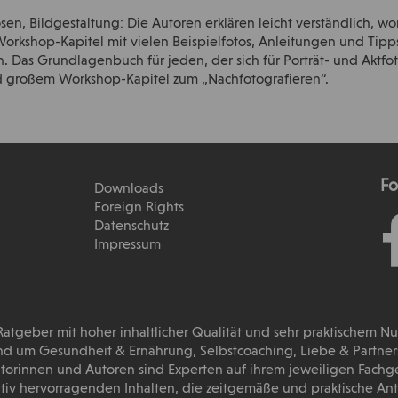
en, Bildgestaltung: Die Autoren erklären leicht verständlich, wo
orkshop-Kapitel mit vielen Beispielfotos, Anleitungen und Tipps
 Das Grundlagenbuch für jeden, der sich für Porträt- und Aktfoto
nd großem Workshop-Kapitel zum „Nachfotografieren“.
Fo
Downloads
Foreign Rights
Datenschutz
Impressum
 Ratgeber mit hoher inhaltlicher Qualität und sehr praktischem N
d um Gesundheit & Ernährung, Selbstcoaching, Liebe & Partnersc
torinnen und Autoren sind Experten auf ihrem jeweiligen Fachg
tativ hervorragenden Inhalten, die zeitgemäße und praktische A