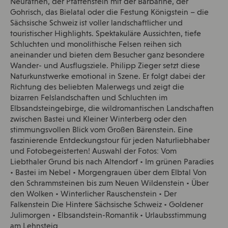
Neurathen, der Pfaffenstein mit der Barbarine, der
Gohrisch, das Bielatal oder die Festung Königstein – die
Sächsische Schweiz ist voller landschaftlicher und
touristischer Highlights. Spektakuläre Aussichten, tiefe
Schluchten und monolithische Felsen reihen sich
aneinander und bieten dem Besucher ganz besondere
Wander- und Ausflugsziele. Philipp Zieger setzt diese
Naturkunstwerke emotional in Szene. Er folgt dabei der
Richtung des beliebten Malerwegs und zeigt die
bizarren Felslandschaften und Schluchten im
Elbsandsteingebirge, die wildromantischen Landschaften
zwischen Bastei und Kleiner Winterberg oder den
stimmungsvollen Blick vom Großen Bärenstein. Eine
faszinierende Entdeckungstour für jeden Naturliebhaber
und Fotobegeisterten! Auswahl der Fotos: Vom
Liebthaler Grund bis nach Altendorf • Im grünen Paradies
• Bastei im Nebel • Morgengrauen über dem Elbtal Von
den Schrammsteinen bis zum Neuen Wildenstein • Über
den Wolken • Winterlicher Rauschenstein • Der
Falkenstein Die Hintere Sächsische Schweiz • Goldener
Julimorgen • Elbsandstein-Romantik • Urlaubsstimmung
am Lehnsteig