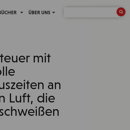
BÜCHER
ÜBER UNS
teuer mit
lle
uszeiten an
n Luft, die
schweißen