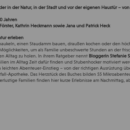
der in der Natur, in der Stadt und vor der eigenen Haustür – vo
10 Jahren
o Förster, Kathrin Heckmann sowie Jana und Patrick Heck
atur erleben
haukeln, einen Staudamm bauen, draußen kochen oder den höchs
Möglichkeiten, um als Familie unbeschwerte Stunden an der fris
en Alltag zu holen. In ihrem Ratgeber nennt
Bloggerin Stefanie 
milien im Alltag Zeit dafür finden und Stubenhocker motiviert 
en leichten Abenteuer-Einstieg – von der richtigen Ausrüstung ü
tfall-Apotheke. Das Herzstück des Buches bilden 55 Mikroabenteu
ustige Familien finden hier kurze Erlebnisse am Nachmittag, ab